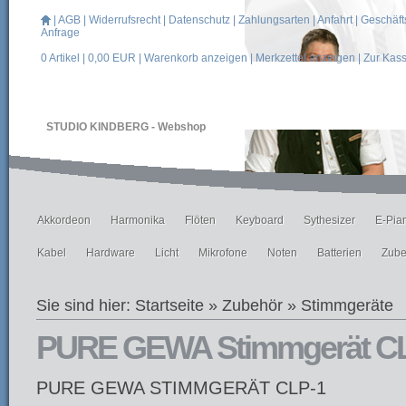
|
AGB
|
Widerrufsrecht
|
Datenschutz
|
Zahlungsarten
|
Anfahrt
|
Geschäft
Anfrage
0
Artikel |
0,00
EUR |
Warenkorb anzeigen
|
Merkzettel anzeigen
|
Zur Kas
STUDIO KINDBERG - Webshop
Akkordeon
Harmonika
Flöten
Keyboard
Sythesizer
E-Pia
Kabel
Hardware
Licht
Mikrofone
Noten
Batterien
Zube
Sie sind hier:
Startseite
»
Zubehör
»
Stimmgeräte
PURE GEWA Stimmgerät C
PURE GEWA STIMMGERÄT CLP-1