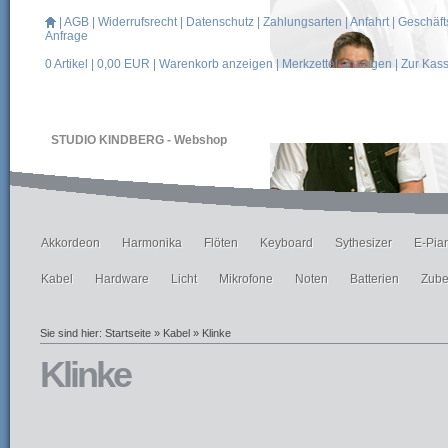
|
AGB
|
Widerrufsrecht
|
Datenschutz
|
Zahlungsarten
|
Anfahrt
|
Geschäft
Anfrage
0
Artikel |
0,00
EUR |
Warenkorb anzeigen
|
Merkzettel anzeigen
|
Zur Kas
STUDIO KINDBERG - Webshop
Akkordeon
Harmonika
Flöten
Keyboard
Sythesizer
E-Pia
Kabel
Hardware
Licht
Mikrofone
Noten
Batterien
Zube
Sie sind hier:
Startseite
»
Kabel
»
Klinke
Klinke