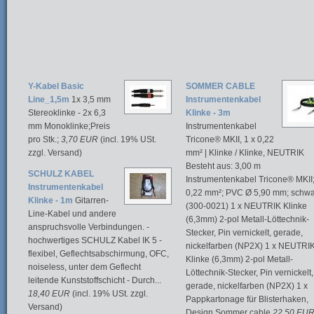
Y-Kabel Basic
SOMMER CABLE
Line_1,5m
1x 3,5 mm
Instrumentenkabel
Stereoklinke - 2x 6,3
Klinke - 3m
mm Monoklinke;Preis
Instrumentenkabel
pro Stk.;
3,70 EUR
(incl. 19% USt.
Tricone® MKII, 1 x 0,22
zzgl. Versand)
mm² | Klinke / Klinke, NEUTRIK
Besteht aus: 3,00 m
SCHULZ KABEL
Instrumentenkabel Tricone® MKII;
Instrumentenkabel
0,22 mm²; PVC Ø 5,90 mm; schwa
Klinke - 1m
Gitarren-
(300-0021) 1 x NEUTRIK Klinke
Line-Kabel und andere
(6,3mm) 2-pol Metall-Löttechnik-
anspruchsvolle Verbindungen. -
Stecker, Pin vernickelt, gerade,
hochwertiges SCHULZ Kabel IK 5 -
nickelfarben (NP2X) 1 x NEUTRI
flexibel, Geflechtsabschirmung, OFC,
Klinke (6,3mm) 2-pol Metall-
noiseless, unter dem Geflecht
Löttechnik-Stecker, Pin vernickelt,
leitende Kunststoffschicht - Durch...
gerade, nickelfarben (NP2X) 1 x
18,40 EUR
(incl. 19% USt. zzgl.
Pappkartonage für Blisterhaken,
Versand)
Design Sommer cable
22,50 EU