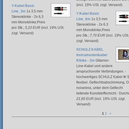
(incl. 19% USt. zzgl. Versand)
Y-Kabel Basic
Line_3m
1x 3,5 mm
Y-Kabel Basic
Stereoklinke - 2x 6,3
Line_6m
1x 3,5 mm
mm Monoklinke;Preis
Stereoklinke - 2x 6,3
pro Stk.;
5,10 EUR
(incl. 19% USt.
mm Monoklinke;Preis
zzgl. Versand)
pro Stk.;
7,70 EUR
(incl. 19% USt.
zzgl. Versand)
SCHULZ KABEL
Instrumentenkabel
Klinke - 3m
Gitarren-
Line-Kabel und andere
anspruchsvolle Verbindungen. -
hochwertiges SCHULZ Kabel IK 5
flexibel, Geflechtsabschirmung, 
noiseless, unter dem Geflecht
leitende Kunststoffschicht - Durch
21,60 EUR
(incl. 19% USt. zzgl.
Versand)
1
2
»