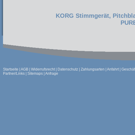
KORG Stimmgerät, Pitchbla
PURE
Startseite
|
AGB
|
Widerrufsrecht
|
Datenschutz
|
Zahlungsarten
|
Anfahrt
|
Geschäf
Partner/Links
|
Sitemaps
|
Anfrage