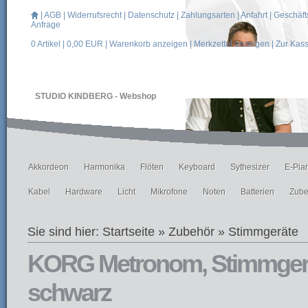
|
AGB
|
Widerrufsrecht
|
Datenschutz
|
Zahlungsarten
|
Anfahrt
|
Geschäft
Anfrage
0
Artikel |
0,00
EUR |
Warenkorb anzeigen
|
Merkzettel anzeigen
|
Zur Kas
STUDIO KINDBERG - Webshop
Akkordeon
Harmonika
Flöten
Keyboard
Sythesizer
E-Pia
Kabel
Hardware
Licht
Mikrofone
Noten
Batterien
Zube
Sie sind hier:
Startseite
»
Zubehör
»
Stimmgeräte
KORG Metronom, Stimmgerä
schwarz