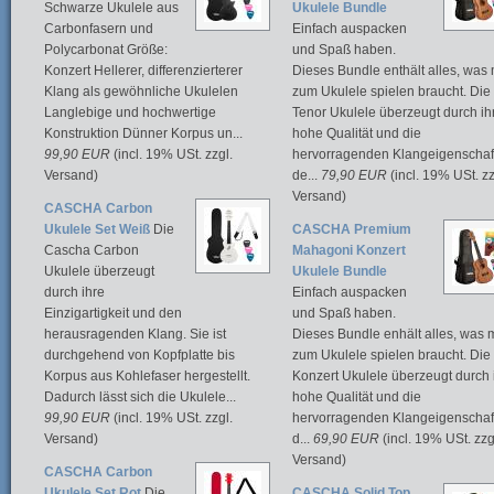
Schwarze Ukulele aus
Ukulele Bundle
Carbonfasern und
Einfach auspacken
Polycarbonat Größe:
und Spaß haben.
Konzert Hellerer, differenzierterer
Dieses Bundle enthält alles, was
Klang als gewöhnliche Ukulelen
zum Ukulele spielen braucht. Die
Langlebige und hochwertige
Tenor Ukulele überzeugt durch ih
Konstruktion Dünner Korpus un...
hohe Qualität und die
99,90 EUR
(incl. 19% USt. zzgl.
hervorragenden Klangeigenschaf
Versand)
de...
79,90 EUR
(incl. 19% USt. zz
Versand)
CASCHA Carbon
Ukulele Set Weiß
Die
CASCHA Premium
Cascha Carbon
Mahagoni Konzert
Ukulele überzeugt
Ukulele Bundle
durch ihre
Einfach auspacken
Einzigartigkeit und den
und Spaß haben.
herausragenden Klang. Sie ist
Dieses Bundle enhält alles, was
durchgehend von Kopfplatte bis
zum Ukulele spielen braucht. Die
Korpus aus Kohlefaser hergestellt.
Konzert Ukulele überzeugt durch 
Dadurch lässt sich die Ukulele...
hohe Qualität und die
99,90 EUR
(incl. 19% USt. zzgl.
hervorragenden Klangeigenschaf
Versand)
d...
69,90 EUR
(incl. 19% USt. zzg
Versand)
CASCHA Carbon
Ukulele Set Rot
Die
CASCHA Solid Top