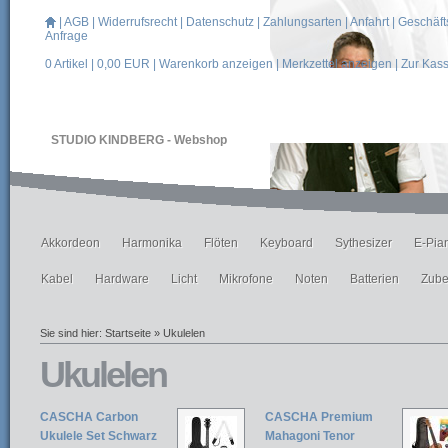
|
AGB
|
Widerrufsrecht
|
Datenschutz
|
Zahlungsarten
|
Anfahrt
|
Geschäft
Anfrage
0
Artikel |
0,00
EUR |
Warenkorb anzeigen
|
Merkzettel anzeigen
|
Zur Kas
STUDIO KINDBERG - Webshop
Akkordeon
Harmonika
Flöten
Keyboard
Sythesizer
E-Pia
Kabel
Hardware
Licht
Mikrofone
Noten
Batterien
Zube
Sie sind hier:
Startseite
»
Ukulelen
Ukulelen
CASCHA Carbon
CASCHA Premium
Ukulele Set Schwarz
Mahagoni Tenor