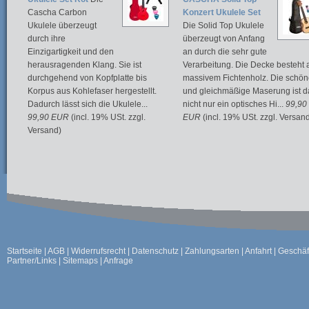
Cascha Carbon
Konzert Ukulele Set
Ukulele überzeugt
Die Solid Top Ukulele
durch ihre
überzeugt von Anfang
Einzigartigkeit und den
an durch die sehr gute
herausragenden Klang. Sie ist
Verarbeitung. Die Decke besteht 
durchgehend von Kopfplatte bis
massivem Fichtenholz. Die schö
Korpus aus Kohlefaser hergestellt.
und gleichmäßige Maserung ist d
Dadurch lässt sich die Ukulele...
nicht nur ein optisches Hi...
99,90
99,90 EUR
(incl. 19% USt. zzgl.
EUR
(incl. 19% USt. zzgl. Versan
Versand)
Startseite
|
AGB
|
Widerrufsrecht
|
Datenschutz
|
Zahlungsarten
|
Anfahrt
|
Geschäf
Partner/Links
|
Sitemaps
|
Anfrage