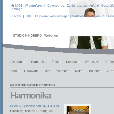
|
AGB
|
Widerrufsrecht
|
Datenschutz
|
Zahlungsarten
|
Anfahrt
|
Geschäft
Anfrage
0
Artikel |
0,00
EUR |
Warenkorb anzeigen
|
Merkzettel anzeigen
|
Zur Kas
STUDIO KINDBERG - Webshop
Akkordeon
Harmonika
Flöten
Keyboard
Sythesizer
E-Pia
Kabel
Hardware
Licht
Mikrofone
Noten
Batterien
Zube
Sie sind hier:
Startseite
»
Harmonika
Harmonika
FISMEN Leidenschaft 34 - G/C/F/B
Olivsche; Diskant: 4-Reihig; 48