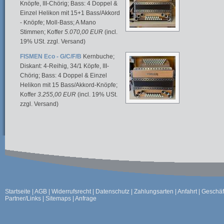
Knöpfe, III-Chörig; Bass: 4 Doppel &
Einzel Helikon mit 15+1 Bass/Akkord
- Knöpfe; Moll-Bass; A Mano
Stimmen; Koffer
5.070,00 EUR
(incl.
19% USt. zzgl. Versand)
FISMEN Eco - G/C/F/B
Kernbuche;
Diskant: 4-Reihig, 34/1 Köpfe, III-
Chörig; Bass: 4 Doppel & Einzel
Helikon mit 15 Bass/Akkord-Knöpfe;
Koffer
3.255,00 EUR
(incl. 19% USt.
zzgl. Versand)
Startseite
|
AGB
|
Widerrufsrecht
|
Datenschutz
|
Zahlungsarten
|
Anfahrt
|
Geschäf
Partner/Links
|
Sitemaps
|
Anfrage