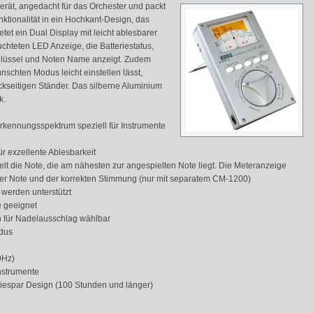
rät, angedacht für das Orchester und packt
tionalität in ein Hochkant-Design, das
etet ein Dual Display mit leicht ablesbarer
hteten LED Anzeige, die Batteriestatus,
chlüssel und Noten Name anzeigt. Zudem
nschten Modus leicht einstellen lässt,
ckseitigen Ständer. Das silberne Aluminium
k.
rkennungsspektrum speziell für Instrumente
r exzellente Ablesbarkeit
t die Note, die am nähesten zur angespielten Note liegt. Die Meteranzeige
ter Note und der korrekten Stimmung (nur mit separatem CM-1200)
 werden unterstützt
e geeignet
n für Nadelausschlag wählbar
odus
9Hz)
nstrumente
iespar Design (100 Stunden und länger)