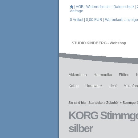
|
AGB
|
Widerrufsrecht
|
Datenschutz
|
Anfrage
0
Artikel |
0,00
EUR |
Warenkorb anzeig
STUDIO KINDBERG - Webshop
Akkordeon
Harmonika
Flöten
Kabel
Hardware
Licht
Mikrofo
Sie sind hier:
Startseite
»
Zubehör
»
Stimmgerä
KORG Stimmgerä
silber