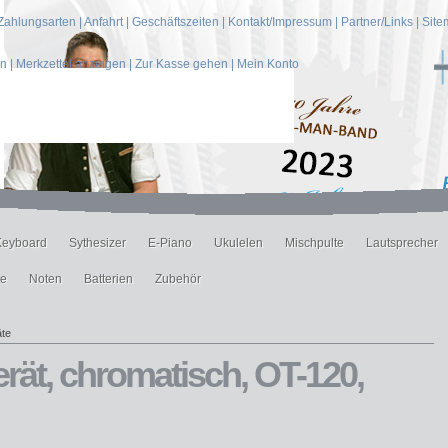
Zahlungsarten
|
Anfahrt
|
Geschäftszeiten
|
Kontakt/Impressum
|
Partner/Links
|
Site
en
|
Merkzettel anzeigen
|
Zur Kasse gehen
|
Mein Konto
Keyboard
Sythesizer
E-Piano
Ukulelen
Mischpulte
Lautsprecher
ne
Noten
Batterien
Zubehör
te
t, chromatisch, OT-120,