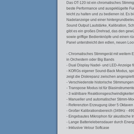
Das OT-120 ist ein chromatisches Stimmge
beste Performance und ausgeklügelte Funk
leicht zu halten und zu bedienen ist. Es bi
Nadelanzeige und einer hintergrundbeleuc
Sound Output Lautstärke, Kalibration, S
gibt es ein großes Drehrad, das den gewü
sowie griffige Bedienknöpfe und einen rü
Panel unterstreicht den edlen, neuen Loo
- Chromatisches Stimmgerät mit weitem E
in Orchestern oder Big Bands
- Dual Display Nadel- und LED-Anzeige fü
- KORGs eigener Sound-Back Modus, spiel
zeigt die Diskrepanz zwischen angespiel
- Verschiedenste historische Stimmungen
- Transpose Modus ist für Blasinstrument
- 3 wählbare Reaktionsgeschwindigkeite
- Manueller und automatischer Stimm-M
- Referenzton Erzeugung über 5 Oktaven
- Großer Kalibrationsbereich (349Hz - 49
- Eingebautes Mikrophon für akustische I
- Lange Batterielebensdauer durch Energ
- Inklusive Velour Softcase