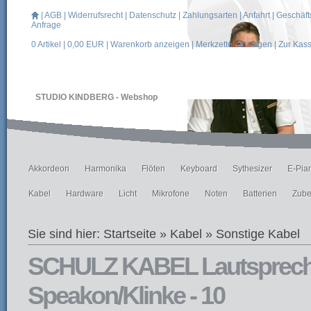
|
AGB
|
Widerrufsrecht
|
Datenschutz
|
Zahlungsarten
|
Anfahrt
|
Geschäft
Anfrage
0
Artikel |
0,00
EUR |
Warenkorb anzeigen
|
Merkzettel anzeigen
|
Zur Kas
STUDIO KINDBERG - Webshop
Akkordeon
Harmonika
Flöten
Keyboard
Sythesizer
E-Pia
Kabel
Hardware
Licht
Mikrofone
Noten
Batterien
Zube
Sie sind hier:
Startseite
»
Kabel
»
Sonstige Kabel
SCHULZ KABEL Lautsprech
Speakon/Klinke - 10