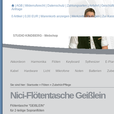
|
AGB
|
Widerrufsrecht
|
Datenschutz
|
Zahlungsarten
|
Anfahrt
|
Geschäft
Anfrage
0
Artikel |
0,00
EUR |
Warenkorb anzeigen
|
Merkzettel anzeigen
|
Zur Kas
STUDIO KINDBERG - Webshop
Akkordeon
Harmonika
Flöten
Keyboard
Sythesizer
E-Pia
Kabel
Hardware
Licht
Mikrofone
Noten
Batterien
Zube
Sie sind hier:
Startseite
»
Flöten
»
Zubehör/Pflege
Nici-Flötentasche Geißlein
Flötentasche "GEIßLEIN"
für 2-teilige Sopranflöten