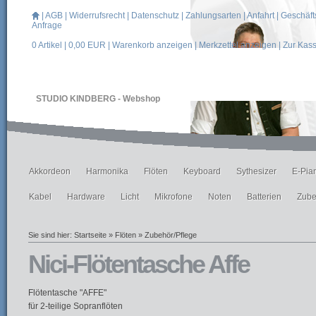
|
AGB
|
Widerrufsrecht
|
Datenschutz
|
Zahlungsarten
|
Anfahrt
|
Geschäft
Anfrage
0
Artikel |
0,00
EUR |
Warenkorb anzeigen
|
Merkzettel anzeigen
|
Zur Kas
STUDIO KINDBERG - Webshop
Akkordeon
Harmonika
Flöten
Keyboard
Sythesizer
E-Pia
Kabel
Hardware
Licht
Mikrofone
Noten
Batterien
Zube
Sie sind hier:
Startseite
»
Flöten
»
Zubehör/Pflege
Nici-Flötentasche Affe
Flötentasche "AFFE"
für 2-teilige Sopranflöten