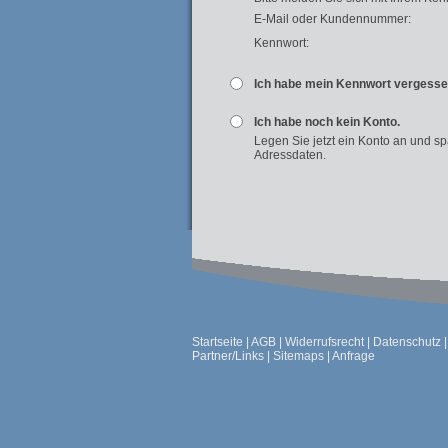
E-Mail oder Kundennummer:
Kennwort:
Ich habe mein Kennwort vergess
Ich habe noch kein Konto.
Legen Sie jetzt ein Konto an und s
Adressdaten.
Startseite
|
AGB
|
Widerrufsrecht
|
Datenschutz
Partner/Links
|
Sitemaps
|
Anfrage