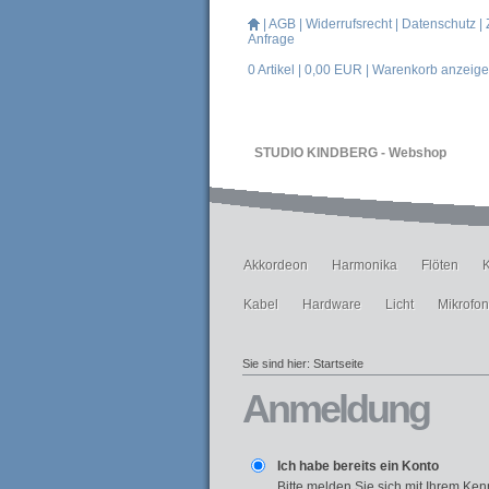
|
AGB
|
Widerrufsrecht
|
Datenschutz
|
Anfrage
0
Artikel |
0,00
EUR |
Warenkorb anzeig
STUDIO KINDBERG - Webshop
Akkordeon
Harmonika
Flöten
Kabel
Hardware
Licht
Mikrofo
Sie sind hier:
Startseite
Anmeldung
Ich habe bereits ein Konto
Bitte melden Sie sich mit Ihrem Ken