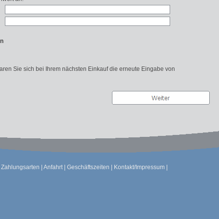
en
paren Sie sich bei Ihrem nächsten Einkauf die erneute Eingabe von
|
Zahlungsarten
|
Anfahrt
|
Geschäftszeiten
|
Kontakt/Impressum
|