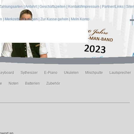
Zahlungsarten
|
Anfahrt
|
Geschäftszeiten
|
Kontakt/Impressum
|
Partner/Links
|
Site
en
|
Merkzettel anzeigen
|
Zur Kasse gehen
|
Mein Konto
Keyboard
Sythesizer
E-Piano
Ukulelen
Mischpulte
Lautsprecher
ne
Noten
Batterien
Zubehör
nwort an.