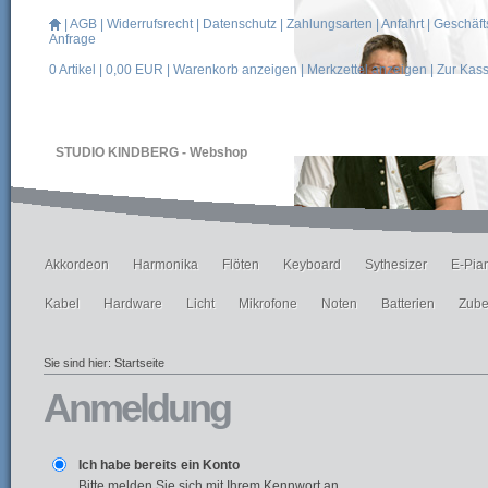
|
AGB
|
Widerrufsrecht
|
Datenschutz
|
Zahlungsarten
|
Anfahrt
|
Geschäft
Anfrage
0
Artikel |
0,00
EUR |
Warenkorb anzeigen
|
Merkzettel anzeigen
|
Zur Kas
STUDIO KINDBERG - Webshop
Akkordeon
Harmonika
Flöten
Keyboard
Sythesizer
E-Pia
Kabel
Hardware
Licht
Mikrofone
Noten
Batterien
Zube
Sie sind hier:
Startseite
Anmeldung
Ich habe bereits ein Konto
Bitte melden Sie sich mit Ihrem Kennwort an.