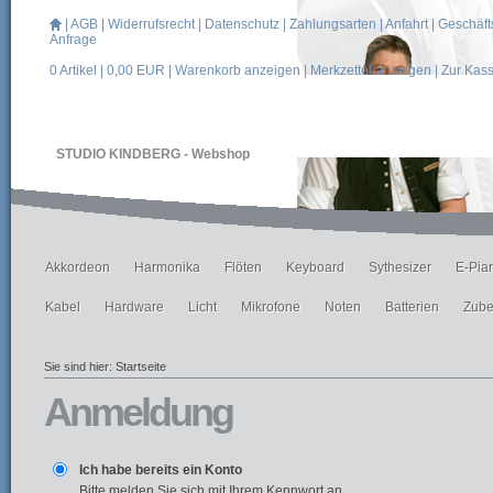
|
AGB
|
Widerrufsrecht
|
Datenschutz
|
Zahlungsarten
|
Anfahrt
|
Geschäft
Anfrage
0
Artikel |
0,00
EUR |
Warenkorb anzeigen
|
Merkzettel anzeigen
|
Zur Kas
STUDIO KINDBERG - Webshop
Akkordeon
Harmonika
Flöten
Keyboard
Sythesizer
E-Pia
Kabel
Hardware
Licht
Mikrofone
Noten
Batterien
Zube
Sie sind hier:
Startseite
Anmeldung
Ich habe bereits ein Konto
Bitte melden Sie sich mit Ihrem Kennwort an.