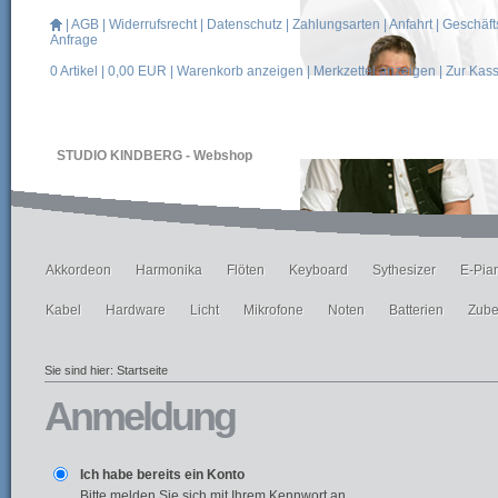
|
AGB
|
Widerrufsrecht
|
Datenschutz
|
Zahlungsarten
|
Anfahrt
|
Geschäft
Anfrage
0
Artikel |
0,00
EUR |
Warenkorb anzeigen
|
Merkzettel anzeigen
|
Zur Kas
STUDIO KINDBERG - Webshop
Akkordeon
Harmonika
Flöten
Keyboard
Sythesizer
E-Pia
Kabel
Hardware
Licht
Mikrofone
Noten
Batterien
Zube
Sie sind hier:
Startseite
Anmeldung
Ich habe bereits ein Konto
Bitte melden Sie sich mit Ihrem Kennwort an.