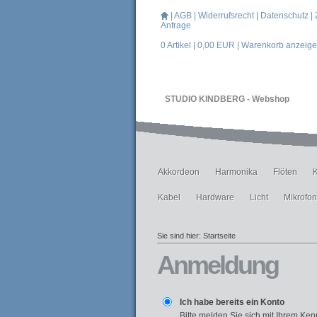
|
AGB
|
Widerrufsrecht
|
Datenschutz
|
Anfrage
0
Artikel |
0,00
EUR |
Warenkorb anzeig
STUDIO KINDBERG - Webshop
Akkordeon
Harmonika
Flöten
Kabel
Hardware
Licht
Mikrofo
Sie sind hier:
Startseite
Anmeldung
Ich habe bereits ein Konto
Bitte melden Sie sich mit Ihrem Ken