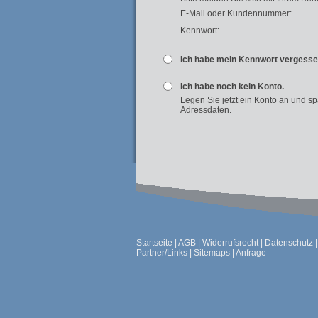
E-Mail oder Kundennummer:
Kennwort:
Ich habe mein Kennwort vergess
Ich habe noch kein Konto.
Legen Sie jetzt ein Konto an und s
Adressdaten.
Startseite
|
AGB
|
Widerrufsrecht
|
Datenschutz
Partner/Links
|
Sitemaps
|
Anfrage