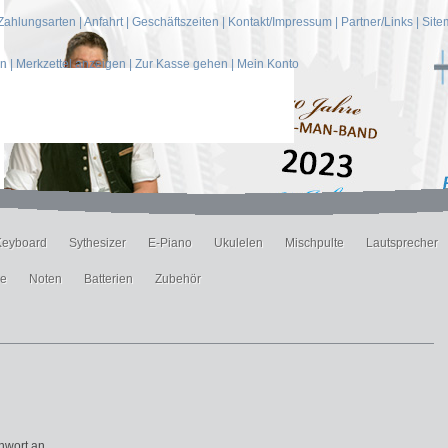
Zahlungsarten
|
Anfahrt
|
Geschäftszeiten
|
Kontakt/Impressum
|
Partner/Links
|
Site
en
|
Merkzettel anzeigen
|
Zur Kasse gehen
|
Mein Konto
Keyboard
Sythesizer
E-Piano
Ukulelen
Mischpulte
Lautsprecher
ne
Noten
Batterien
Zubehör
nwort an.