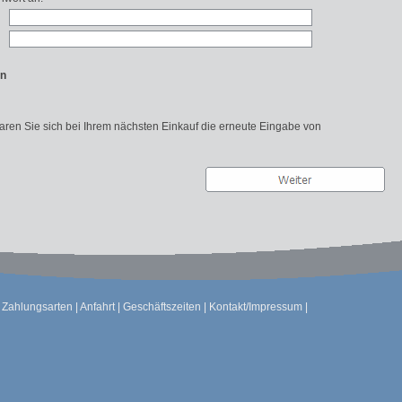
en
paren Sie sich bei Ihrem nächsten Einkauf die erneute Eingabe von
|
Zahlungsarten
|
Anfahrt
|
Geschäftszeiten
|
Kontakt/Impressum
|