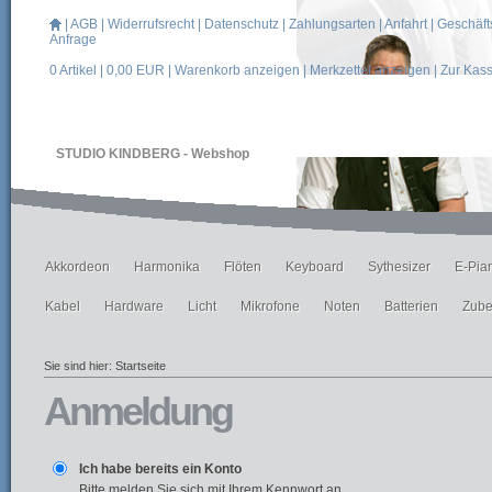
|
AGB
|
Widerrufsrecht
|
Datenschutz
|
Zahlungsarten
|
Anfahrt
|
Geschäft
Anfrage
0
Artikel |
0,00
EUR |
Warenkorb anzeigen
|
Merkzettel anzeigen
|
Zur Kas
STUDIO KINDBERG - Webshop
Akkordeon
Harmonika
Flöten
Keyboard
Sythesizer
E-Pia
Kabel
Hardware
Licht
Mikrofone
Noten
Batterien
Zube
Sie sind hier:
Startseite
Anmeldung
Ich habe bereits ein Konto
Bitte melden Sie sich mit Ihrem Kennwort an.