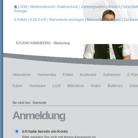
|
AGB
|
Widerrufsrecht
|
Datenschutz
|
Zahlungsarten
|
Anfahrt
|
Geschäft
Anfrage
0
Artikel |
0,00
EUR |
Warenkorb anzeigen
|
Merkzettel anzeigen
|
Zur Kas
STUDIO KINDBERG - Webshop
Akkordeon
Harmonika
Flöten
Keyboard
Sythesizer
E-Pia
Kabel
Hardware
Licht
Mikrofone
Noten
Batterien
Zube
Sie sind hier:
Startseite
Anmeldung
Ich habe bereits ein Konto
Bitte melden Sie sich mit Ihrem Kennwort an.